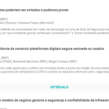
entes poderiam ser evitados e podemos provar
 (RNP)
ario (Daryus), Vanessa Padua (Microsoft)
 a reflexão da necessidade de ir além da tecnologia na hora de falar de Segurança
a, por que incidentes graves continuam acontecendo?" e "Esses incidentes poderiam
riência de construir plataformas digitais segura centrada no usuário
s (RNP)
es (FNDE), Roosevelt Benvindo (RNP), Sérgio Fonseca (RNP)
 uma visão geral para o público do processo ponta a ponta da criação de uma plat
a garantia de compliance à LGPD e a todos os requisitos técnicos como: segurança
INTERVALO
 o modelo de negócio garante a segurança e confiabilidade da infraestr