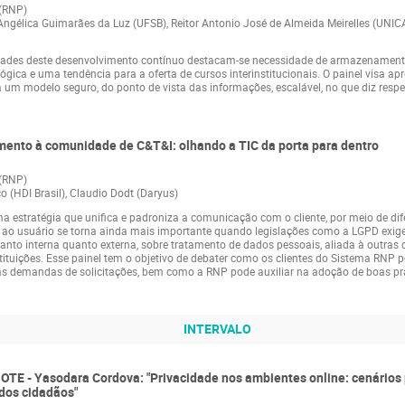
 (RNP)
 Angélica Guimarães da Luz (UFSB), Reitor Antonio José de Almeida Meirelles (UNI
idades deste desenvolvimento contínuo destacam-se necessidade de armazenament
ógica e uma tendência para a oferta de cursos interinstitucionais. O painel visa ap
a um modelo seguro, do ponto de vista das informações, escalável, no que diz respe
imento à comunidade de C&T&I: olhando a TIC da porta para dentro
 (RNP)
o (HDI Brasil), Claudio Dodt (Daryus)
a estratégia que unifica e padroniza a comunicação com o cliente, por meio de di
o ao usuário se torna ainda mais importante quando legislações como a LGPD exi
tanto interna quanto externa, sobre tratamento de dados pessoais, aliada à outras
stituições. Esse painel tem o objetivo de debater como os clientes do Sistema RNP 
vas demandas de solicitações, bem como a RNP pode auxiliar na adoção de boas pr
INTERVALO
OTE - Yasodara Cordova: "Privacidade nos ambientes online: cenários 
dos cidadãos"