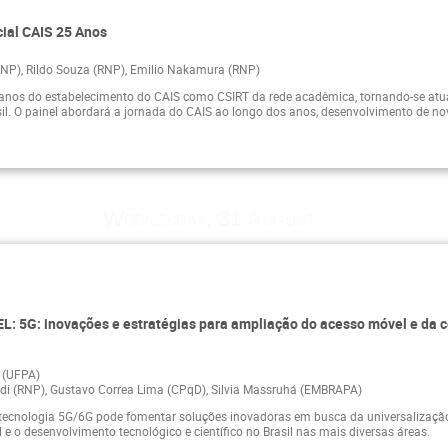
cial CAIS 25 Anos
RNP), Rildo Souza (RNP), Emilio Nakamura (RNP)
anos do estabelecimento do CAIS como CSIRT da rede acadêmica, tornando-se atu
il. O painel abordará a jornada do CAIS ao longo dos anos, desenvolvimento de no
Wednesday, 31 August
EL: 5G: inovações e estratégias para ampliação do acesso móvel e da c
 (UFPA)
ndi (RNP), Gustavo Correa Lima (CPqD), Silvia Massruhá (EMBRAPA)
tecnologia 5G/6G pode fomentar soluções inovadoras em busca da universalização do
l e o desenvolvimento tecnológico e científico no Brasil nas mais diversas áreas.