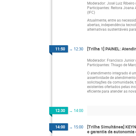
Moderador: José Luiz Ribeiro
Participantes: Reitora Joana
(IFC)
Atualmente, entre as necess
abertas, independência tecnol
alternativas sustentáveis par
[Trilha 1] PAINEL: Atend
11:50
→
12:30
Moderador: Francisco Junior
Participantes: Thiago de Marc
O atendimento integrado é um
assertividade de atendiment
solicitações da comunidade, 
existentes ofertados pelas in
eficiente para atender as no
12:30
→
14:00
[Trilha Simultânea] KEYN
14:00
→
15:00
e garantia da autonomia 