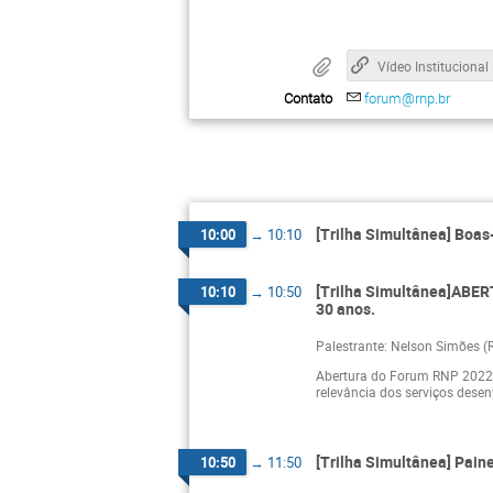
Víd
Contato
forum@rnp.br
[Trilha Simultânea] Boas
10:00
→
10:10
[Trilha Simultânea]ABERT
10:10
→
10:50
30 anos.
Palestrante: Nelson Simões (
Abertura do Forum RNP 2022,
relevância dos serviços desen
[Trilha Simultânea] Pain
10:50
→
11:50