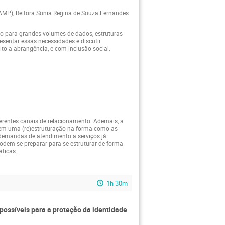
CAMP), Reitora Sônia Regina de Souza Fernandes
o para grandes volumes de dados, estruturas
resentar essas necessidades e discutir
ito a abrangência, e com inclusão social.
ferentes canais de relacionamento. Ademais, a
gem uma (re)estruturação na forma como as
 demandas de atendimento a serviços já
podem se preparar para se estruturar de forma
áticas.
1h 30m
possíveis para a proteção da identidade