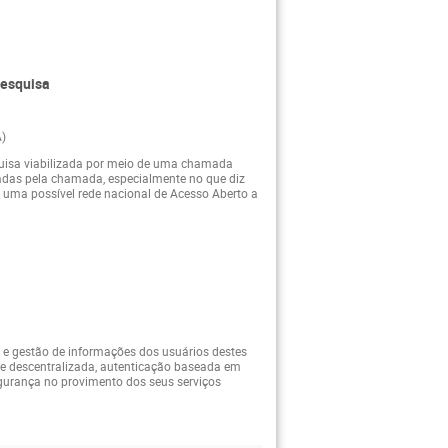
pesquisa
A)
squisa viabilizada por meio de uma chamada
nadas pela chamada, especialmente no que diz
a uma possível rede nacional de Acesso Aberto a
 e gestão de informações dos usuários destes
ade descentralizada, autenticação baseada em
gurança no provimento dos seus serviços