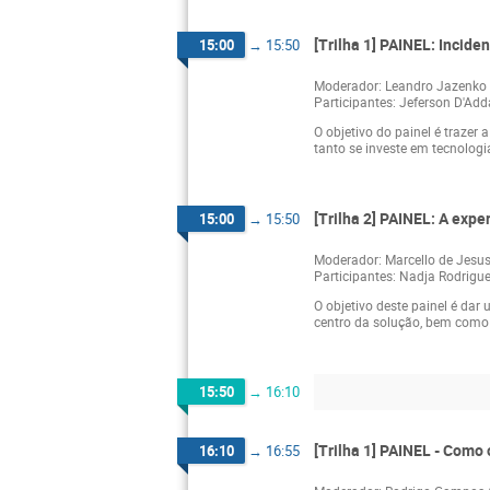
[Trilha 1] PAINEL: Incid
15:00
→
15:50
Moderador: Leandro Jazenko
Participantes: Jeferson D'Add
O objetivo do painel é trazer
tanto se investe em tecnologi
[Trilha 2] PAINEL: A expe
15:00
→
15:50
Moderador: Marcello de Jesu
Participantes: Nadja Rodrigu
O objetivo deste painel é dar
centro da solução, bem como 
15:50
→
16:10
[Trilha 1] PAINEL - Como
16:10
→
16:55