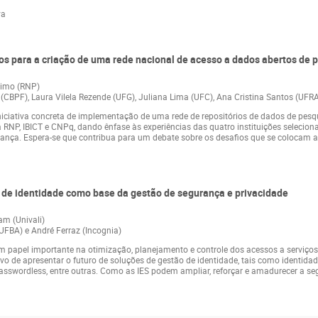
va
fios para a criação de uma rede nacional de acesso a dados abertos de 
simo (RNP)
r. (CBPF), Laura Vilela Rezende (UFG), Juliana Lima (UFC), Ana Cristina Santos (UFR
iniciativa concreta de implementação de uma rede de repositórios de dados de pe
a RNP, IBICT e CNPq, dando ênfase às experiências das quatro instituições selecio
urança. Espera-se que contribua para um debate sobre os desafios que se colocam 
o de identidade como base da gestão de segurança e privacidade
m (Univali)
(UFBA) e André Ferraz (Incognia)
m papel importante na otimização, planejamento e controle dos acessos a serviços
tivo de apresentar o futuro de soluções de gestão de identidade, tais como identid
sswordless, entre outras. Como as IES podem ampliar, reforçar e amadurecer a se