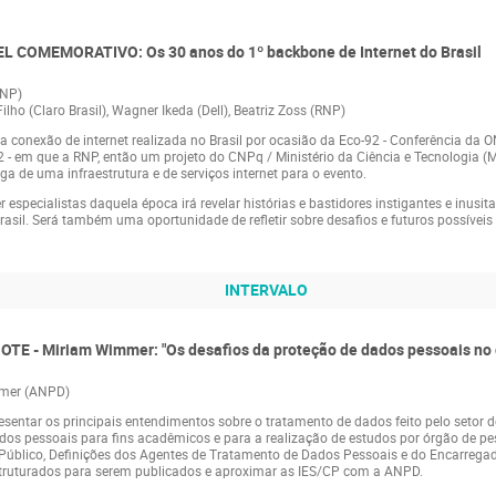
NEL COMEMORATIVO: Os 30 anos do 1º backbone de Internet do Brasil
RNP)
Filho (Claro Brasil), Wagner Ikeda (Dell), Beatriz Zoss (RNP)
onexão de internet realizada no Brasil por ocasião da Eco-92 - Conferência da O
 - em que a RNP, então um projeto do CNPq / Ministério da Ciência e Tecnologia (M
ega de uma infraestrutura e de serviços internet para o evento.
 especialistas daquela época irá revelar histórias e bastidores instigantes e inusi
 Brasil. Será também uma oportunidade de refletir sobre desafios e futuros possíveis
INTERVALO
OTE - Miriam Wimmer: "Os desafios da proteção de dados pessoais no 
mmer (ANPD)
sentar os principais entendimentos sobre o tratamento de dados feito pelo setor 
os pessoais para fins acadêmicos e para a realização de estudos por órgão de pes
Público, Definições dos Agentes de Tratamento de Dados Pessoais e do Encarrega
struturados para serem publicados e aproximar as IES/CP com a ANPD.