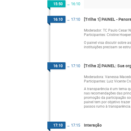
15:50
→
16:10
[Trilha 1] PAINEL - Pano
16:10
→
17:10
Moderador: TC Paulo Cesar N
Participantes: Cristine Hoeper
O painel visa discutir sobre
instituições precisam se estru
[Trilha 2] PAINEL: Sua o
16:10
→
17:10
Moderadora: Vanessa Maced
Participantes: Luiz Vicente C
A transparência é um tema que
nas recomendações das princi
promoção da participação soc
painel tem por objetivo traze
passos rumo à transparência
Interação
17:10
→
17:15