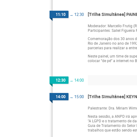
[Trilha Simultânea] PAI
11:10
→
12:30
Moderador: Marcello Frutig (
Participantes: Saliel Figueira 
Comemoração dos 30 anos da c
Rio de Janeiro no ano de 1992
parcerias para realizar a entr
Neste painel, um time de super
colocar “de pé” a internet no
12:30
→
14:00
[Trilha Simultânea] KEYN
14:00
→
15:00
Palestrante: Dra. Miriam Wi
Nesta sessão, a ANPD irá apre
"A LGPD e o tratamento de dad
Guia de Tratamento do Setor 
trabalhos que estão sendo e