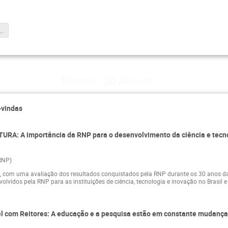
eo Institucional RNP
Tuesday, 30 August
-vindas
URA: A importância da RNP para o desenvolvimento da ciência e tecnol
RNP)
 com uma avaliação dos resultados conquistados pela RNP durante os 30 anos da 
volvidos pela RNP para as instituições de ciência, tecnologia e inovação no Brasil e
el com Reitores: A educação e a pesquisa estão em constante mudança