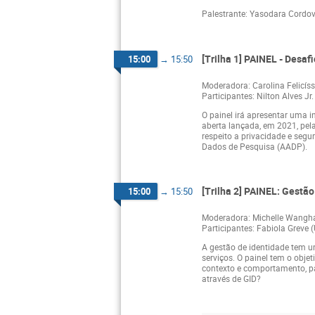
Palestrante: Yasodara Cordo
[Trilha 1] PAINEL - Desa
15:00
→
15:50
Moderadora: Carolina Felicís
Participantes: Nilton Alves J
O painel irá apresentar uma 
aberta lançada, em 2021, pel
respeito a privacidade e seg
Dados de Pesquisa (AADP).
[Trilha 2] PAINEL: Gestã
15:00
→
15:50
Moderadora: Michelle Wangha
Participantes: Fabiola Greve 
A gestão de identidade tem u
serviços. O painel tem o obje
contexto e comportamento, pa
através de GID?