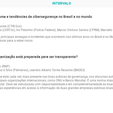
INTERVALO
rama e tendências de cibersegurança no Brasil e no mundo
unes (CTIR.Gov)
s (CERT.br), Ivo Peixinho (Polícia Federal), Marcio Vinícius Santos (CPRM), Marcello
 as principais ameaças e incidentes que ocorreram nos últimos anos no Brasil e no
turar para a estes riscos.
rganização está preparada para ser transparente?
o (RNP)
ruz e Silva (Petrobras), Leandro Alberto Torres Ravache (BNDES)
 está cada vez mais presente nas boas práticas de governança, nos discursos polí
pais organizações internacionais, como ONU e Banco Mundial. É uma norma import
ial. Deve ser estruturada com responsabilidade e em complementariedade às boas 
r as experiências em acesso à informação de duas grandes empresas públicas brasile
.