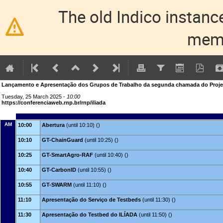
The old Indico instance
memo
Lançamento e Apresentação dos Grupos de Trabalho da segunda chamada do Proje
Tuesday, 25 March 2025 -
10:00
https://conferenciaweb.rnp.br/rnp/iliada
AM
10:00
Abertura
(until 10:10) ()
10:10
GT-ChainGuard
(until 10:25) ()
10:25
GT-SmartAgro-RAF
(until 10:40) ()
10:40
GT-CarbonID
(until 10:55) ()
10:55
GT-SWARM
(until 11:10) ()
11:10
Apresentação do Serviço de Testbeds
(until 11:30) ()
11:30
Apresentação do Testbed do ILÍADA
(until 11:50) ()