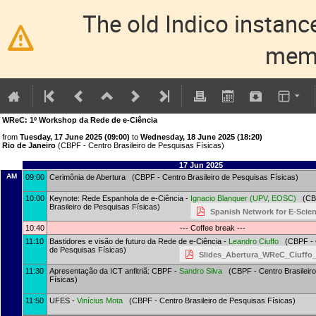
The old Indico instance
memo
WReC: 1º Workshop da Rede de e-Ciência
from
Tuesday, 17 June 2025 (09:00)
to
Wednesday, 18 June 2025 (18:20)
Rio de Janeiro
(CBPF - Centro Brasileiro de Pesquisas Físicas)
17 Jun 2025
AM
09:00
Cerimônia de Abertura (CBPF - Centro Brasileiro de Pesquisas Físicas)
10:00
Keynote: Rede Espanhola de e-Ciência -
Ignacio Blanquer
(
UPV, EOSC
)
(CBP
Brasileiro de Pesquisas Físicas)
Spanish Network for E-Scie
10:40
--- Coffee break ---
11:10
Bastidores e visão de futuro da Rede de e-Ciência -
Leandro Ciuffo
(CBPF - C
de Pesquisas Físicas)
Slides_Abertura_WReC_Ciuffo_
11:30
Apresentação da ICT anfitriã: CBPF -
Sandro Silva
(CBPF - Centro Brasileiro
Físicas)
11:50
UFES -
Vinícius Mota
(CBPF - Centro Brasileiro de Pesquisas Físicas)