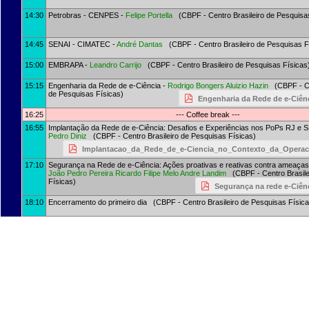
14:30
Petrobras - CENPES -
Felipe Portella
(CBPF - Centro Brasileiro de Pesquisa
14:45
SENAI - CIMATEC -
André Dantas
(CBPF - Centro Brasileiro de Pesquisas F
15:00
EMBRAPA -
Leandro Carrijo
(CBPF - Centro Brasileiro de Pesquisas Físicas
15:15
Engenharia da Rede de e-Ciência -
Rodrigo Bongers
Aluizio Hazin
(CBPF - Cen
de Pesquisas Físicas)
Engenharia da Rede de e-Ciên
16:25
--- Coffee break ---
16:55
Implantação da Rede de e-Ciência: Desafios e Experiências nos PoPs RJ e S
Pedro Diniz
(CBPF - Centro Brasileiro de Pesquisas Físicas)
Implantacao_da_Rede_de_e-Ciencia_no_Contexto_da_Operac
17:10
Segurança na Rede de e-Ciência: Ações proativas e reativas contra ameaças 
João Pedro Pereira
Ricardo Filipe Melo
Andre Landim
(CBPF - Centro Brasile
Físicas)
Segurança na rede e-Ciên
18:10
Encerramento do primeiro dia (CBPF - Centro Brasileiro de Pesquisas Física