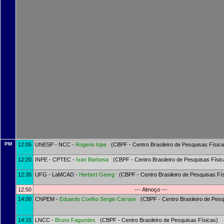
PM
12:05
UNESP - NCC -
Rogerio Iope
(CBPF - Centro Brasileiro de Pesquisas Física
12:20
INPE - CPTEC -
Ivan Barbosa
(CBPF - Centro Brasileiro de Pesquisas Físic
12:35
UFG - LaMCAD -
Herbert Georg
(CBPF - Centro Brasileiro de Pesquisas Fís
12:50
--- Almoço ---
14:00
CNPEM -
Eduardo Coelho
Sergio Carrare
(CBPF - Centro Brasileiro de Pesq
14:15
LNCC -
Bruno Fagundes
(CBPF - Centro Brasileiro de Pesquisas Físicas)